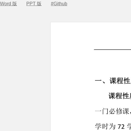
Word 版
PPT 版
#Github